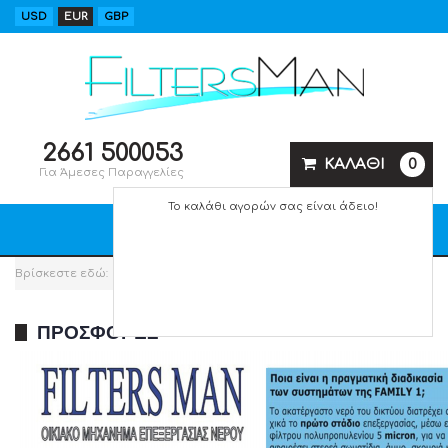
USD
EUR
GBP
2661 500053
ΚΑΛΑΘΙ
0
Για Άμεσες Παραγγελίες
Το καλάθι αγορών σας είναι άδειο!
Βρίσκεστε εδώ:
Αρχική
ΠΡΟΣΦΟΡΕΣ
ΠΡΟΣΦΟΡΈΣ